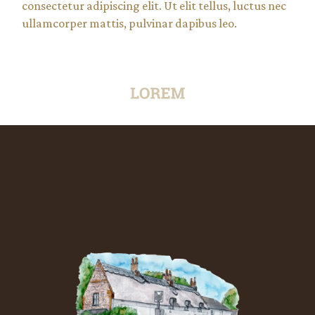
consectetur adipiscing elit. Ut elit tellus, luctus nec
ullamcorper mattis, pulvinar dapibus leo.